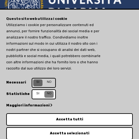
Questo sito web utilizza i cookie
via Università, 12 - I 43121
Utilizziamo i cookie per personalizzare contenuti ed
annunci, per fornire funzionalità dei social media e per
Parma
analizzare il nostro traffico. Condividiamo inoltre
P.IVA 00308780345
informazioni sul modo in cui utilizza il nostro sito con i
nostri partner che si occupano di analisi dei dati web,
tel. +390521902111
pubblicità e social media, i quali potrebbero combinarle
advancedstudies@unipr.it
con altre informazioni che ha fornito loro o che hanno
raccolto dal suo utilizzo dei loro servizi.
Sito web creato da
Centro Selma
Sito aggiornato il 30 novembre 2020
SI
NO
Necessari
SI
NO
Statistiche
Maggiori informazioni
Accetta tutti
Accetta selezionati