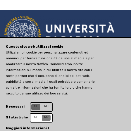
Questo sito web utilizza i cookie
via Università, 12 - I 43121
Utilizziamo i cookie per personalizzare contenuti ed
annunci, per fornire funzionalità dei social media e per
Parma
analizzare il nostro traffico. Condividiamo inoltre
P.IVA 00308780345
informazioni sul modo in cui utilizza il nostro sito con i
nostri partner che si occupano di analisi dei dati web,
tel. +390521902111
pubblicità e social media, i quali potrebbero combinarle
advancedstudies@unipr.it
con altre informazioni che ha fornito loro o che hanno
raccolto dal suo utilizzo dei loro servizi.
Sito web creato da
Centro Selma
Sito aggiornato il 30 novembre 2020
SI
NO
Necessari
SI
NO
Statistiche
Maggiori informazioni